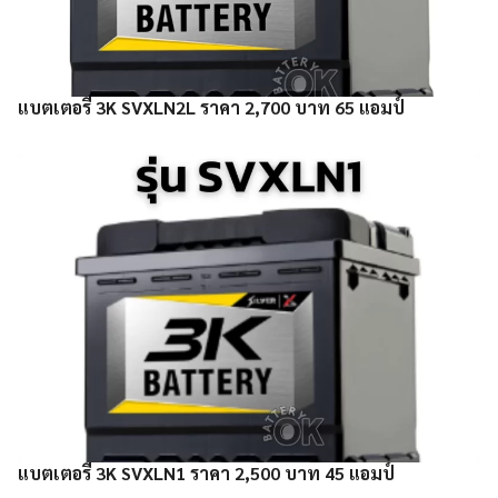
แบตเตอรี่ 3K SVXLN2L ราคา 2,700 บาท 65 แอมป์
แบตเตอรี่ 3K SVXLN1 ราคา 2,500 บาท 45 แอมป์