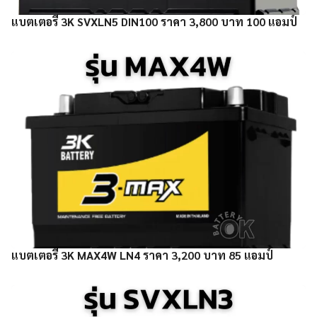
แบตเตอรี่ 3K SVXLN5 DIN100 ราคา 3,800 บาท 100 แอมป์
แบตเตอรี่ 3K MAX4W LN4 ราคา 3,200 บาท 85 แอมป์