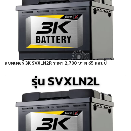
แบตเตอรี่ 3K SVXLN2R ราคา 2,700 บาท 65 แอมป์