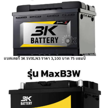
แบตเตอรี่ 3K SVXLN3 ราคา 3,100 บาท 75 แอมป์