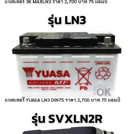
แบตเตอรี่ 3K MAXLN3 ราคา 2,700 บาท 75 แอมป์
แบตเตอรี่ YUASA LN3 DIN75 ราคา 2,700 บาท 75 แอมป์