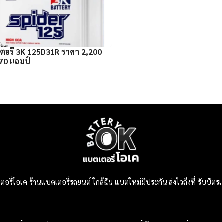
ตอรี่ 3K 125D31R ราคา 2,200
70 แอมป์
อรี่โอเค ร้านแบตเตอรี่รถยนต์ ใกล้ฉัน แบตใหม่มีประกัน ส่งไวถึงที่ รับบัตร