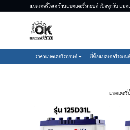
Skip
แบตเตอรี่โอเค ร้านแบตเตอรี่รถยนต์ เปิดทุกวัน แบ
to
content
Se
ราคาแบตเตอรี่รถยนต์
ยี่ห้อแบตเตอรี่รถยนต
fo
แบตเตอรี่น้