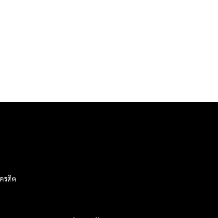
เครดิต