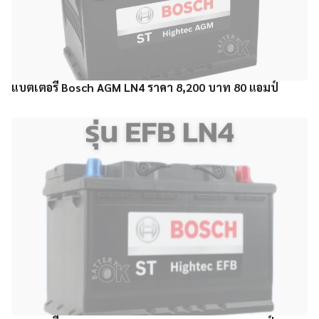
แบตเตอรี่ Bosch AGM LN4 ราคา 8,200 บาท 80 แอมป์