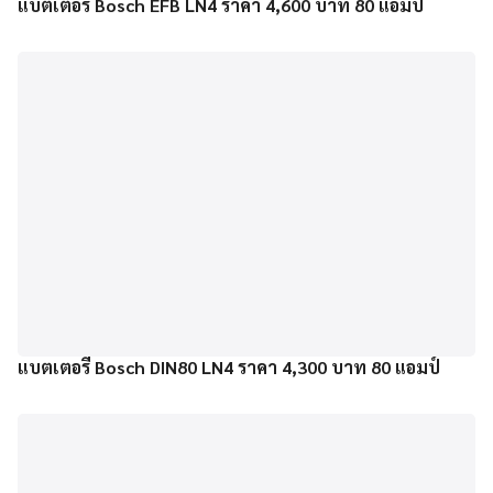
แบตเตอรี่ Bosch EFB LN4 ราคา 4,600 บาท 80 แอมป์
แบตเตอรี่ Bosch DIN80 LN4 ราคา 4,300 บาท 80 แอมป์