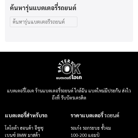
ค้นหารุ่นแบตเตอรี่รถยนต์
ค้นหาแบตเตอรี่รถยนต์
แบตเตอรี่โอเค ร้านแบตเตอรี่รถยนต์ ใกล้ฉัน แบตใหม่มีประกัน ส่งไว
ถึงที่ รับบัตรเครดิต
แบตเตอรี่สำหรับรถ
ราคาแบตเตอรี่
รถยนต์
โตโยต้า ฮอนด้า อีซูซุ
รถเก๋ง
รถกระบะ
ขั้วจม
เบนซ์ BMW มาสด้า
100-200 แอมป์