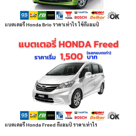
แบตเตอรี่ Honda Brio ราคาเท่าไร ใช้กี่แอมป์
แบตเตอรี่ Honda Freed กี่แอมป์ ราคาเท่าไร