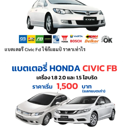
แบตเตอรี่ Civic Fd ใช้กี่แอมป์ ราคาเท่าไร