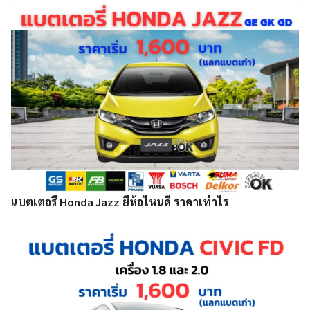
แบตเตอรี่ Honda Jazz ยี่ห้อไหนดี ราคาเท่าไร