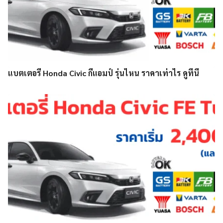
แบตเตอรี่ Honda Civic กี่แอมป์ รุ่นไหน ราคาเท่าไร ดูที่นี่