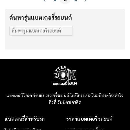
ค้นหารุ่นแบตเตอรี่รถยนต์
ค้นหาแบตเตอรี่รถยนต์
แบตเตอรี่โอเค ร้านแบตเตอรี่รถยนต์ ใกล้ฉัน แบตใหม่มีประกัน ส่งไว
ถึงที่ รับบัตรเครดิต
แบตเตอรี่สำหรับรถ
ราคาแบตเตอรี่
รถยนต์