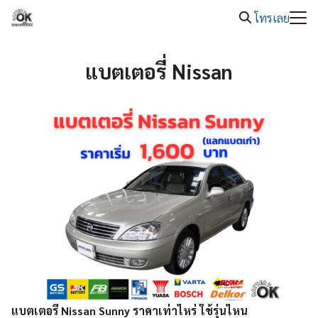
08.00 -
Skip
แบตเตอรี่รถยนต์หมด โทร. 089-326-2221
20.00
โทรเลย
to
Search
content
for:
แบตเตอรี่ Nissan
แบตเตอรี่ Nissan Sunny ราคาเท่าไหร่ ใช้รุ่นไหน