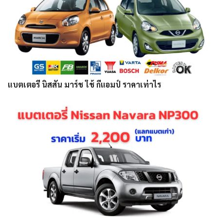
แบตเตอรี่ นิสสัน มาร์ช ใช้ กี่แอมป์ ราคาเท่าไร