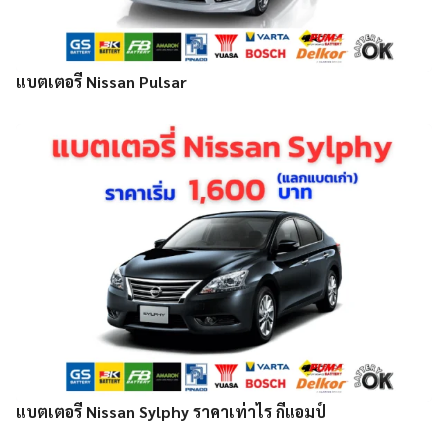
แบตเตอรี่ Nissan Pulsar
แบตเตอรี่ Nissan Sylphy ราคาเท่าไร กี่แอมป์