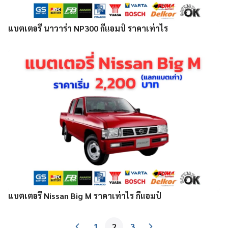
แบตเตอรี่ นาวาร่า NP300 กี่แอมป์ ราคาเท่าไร
แบตเตอรี่ Nissan Big M ราคาเท่าไร กี่แอมป์
1
2
3