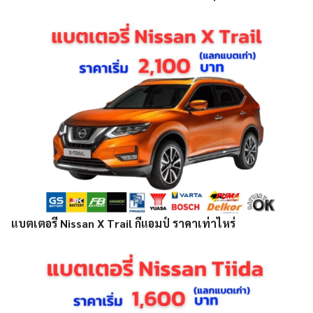
แบตเตอรี่ Nissan X Trail กี่แอมป์ ราคาเท่าไหร่