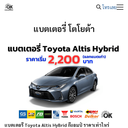
08.00 -
Skip
แบตเตอรี่รถยนต์หมด โทร. 089-326-2221
20.00
โทรเลย
to
Search
content
for:
แบตเตอรี่ โตโยต้า
แบตเตอรี่ Toyota Altis HyBrid กี่แอมป์ ราคาเท่าไหร่