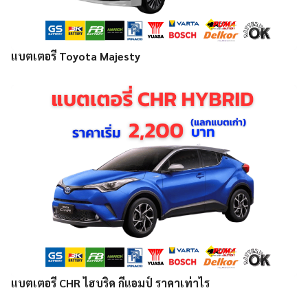
แบตเตอรี่ Toyota Majesty
แบตเตอรี่ CHR ไฮบริด กี่แอมป์ ราคาเท่าไร