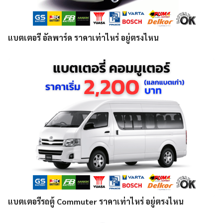
แบตเตอรี่ อัลพาร์ด ราคาเท่าไหร่ อยู่ตรงไหน
แบตเตอรี่รถตู้ Commuter ราคาเท่าไหร่ อยู่ตรงไหน