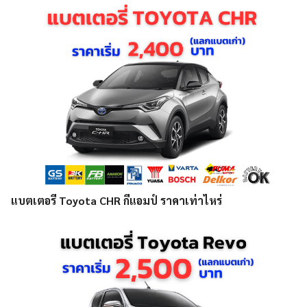
แบตเตอรี่ Toyota CHR กี่แอมป์ ราคาเท่าไหร่