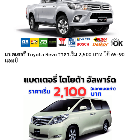
แบตเตอรี่ Toyota Revo ราคาเริ่ม 2,500 บาท ใช้ 65-90
แอมป์