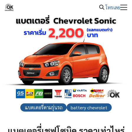
08.00 -
Skip
แบตเตอรี่รถยนต์หมด โทร. 089-326-2221
20.00
โทรเลย
to
Search
content
for:
แบตเตอรี่ตามรุ่นรถ
battery chevrolet
แบตเตอรี่เชฟโซนิค ราคาเท่าไหร่