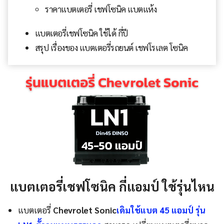
ราคาแบตเตอรี่ เชฟโซนิค แบตแห้ง
แบตเตอรี่เชฟโซนิค ใช้ได้ กี่ปี
สรุป เรื่องของ แบตเตอรี่รถยนต์ เชฟโรเลต โซนิค
แบตเตอรี่เชฟโซนิค กี่แอมป์ ใช้รุ่นไหน
แบตเตอรี่
Chevrolet Sonic
เดิมใช้แบต 45 แอมป์ รุ่น