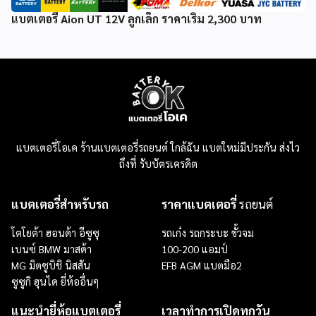
แบตเตอรี่ Aion UT 12V ลูกเล็ก ราคาเริ่ม 2,300 บาท
แบตเตอรี่โอเค ร้านแบตเตอรี่รถยนต์ ใกล้ฉัน แบตใหม่มีประกัน ส่งไว
ถึงที่ รับบัตรเครดิต
แบตเตอรี่สำหรับรถ
ราคาแบตเตอรี่
รถยนต์
โตโยต้า ฮอนด้า อีซูซุ
รถเก๋ง
รถกระบะ
ขั้วจม
เบนซ์ BMW มาสด้า
100-200 แอมป์
MG มิตซูบิชิ นิสสัน
EFB
AGM
แบตมือ2
ซูซูกิ ฮุนได ยี่ห้ออื่นๆ
แนะนำยี่ห้อแบตเตอรี่
เวลาทำการเปิดทุกวัน