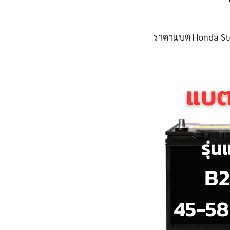
ราคาแบต Honda Ste