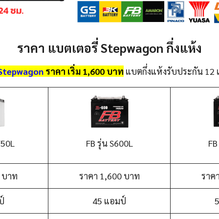
ราคา แบตเตอรี่ Stepwagon กึ่งแห้ง
Stepwagon
ราคา เริ่ม 1,600 บาท
แบตกึ่งแห้งรับประกัน 12 เด
F50L
FB
รุ่น S600L
F
0 บาท
ราคา 1,600 บาท
ราคา
์
45 แอมป์
5