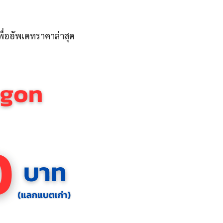
่ออัพเดทราคาล่าสุด