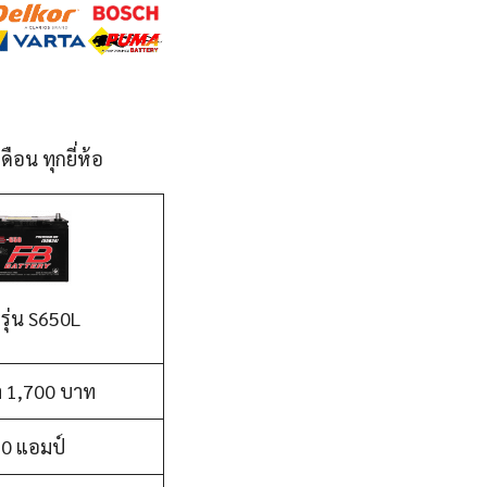
ือน ทุกยี่ห้อ
B
รุ่น S650L
 1,700 บาท
0 แอมป์