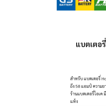
แบตเตอรี
สำหรับ แบตเตอรี่ H
ถึง 58 แอมป์ ความยาว
ร้านแบตเตอรี่โอเค ม
แห้ง