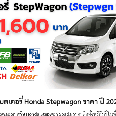
บตเตอรี่ Honda Stepwagon ราคา ปี 20
wagon หรือ Honda Stepwgn Spada ราคาติดตั้งฟรีถึงที่ ในพื