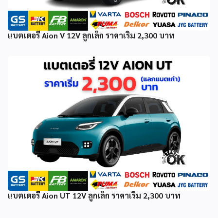
แบตเตอรี่ Aion V 12V ลูกเล็ก ราคาเริ่ม 2,300 บาท
แบตเตอรี่ Aion UT 12V ลูกเล็ก ราคาเริ่ม 2,300 บาท