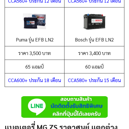
CCA560+ ประกัน 12 เดือน
CCA560+ ประกัน 12 เดือน
Puma รุ่น EFB LN2
Bosch รุ่น EFB LN2
ราคา 3,500 บาท
ราคา 3,400 บาท
65 แอมป์
60 แอมป์
CCA600+ ประกัน 18 เดือน
CCA580+ ประกัน 15 เดือน
แบตเตอรี่ MG ZS ราคาศูนย์ แตกต่าง