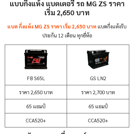
แบบกึ่งแห้ง แบตเตอรี่ รถ MG ZS ราคา
เริ่ม 2,650 บาท
แบต กึ่งแห้ง MG ZS ราคา เริ่ม 2,650 บาท
แบตกึ่งแห้งรับ
ประกัน 12 เดือน ทุกยี่ห้อ
FB S65L
GS LN2
ราคา 2,650 บาท
ราคา 2,700 บาท
65 แอมป์
65 แอมป์
CCA520+
CCA520+