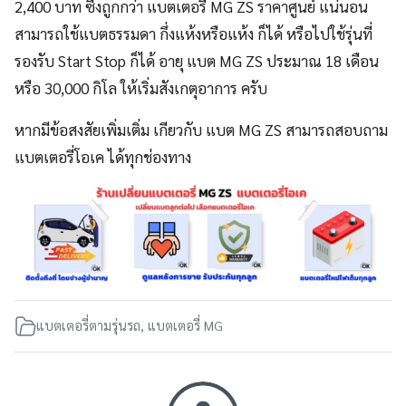
2,400 บาท ซี่งถูกกว่า แบตเตอรี่ MG ZS ราคาศูนย์ แน่นอน
สามารถใช้แบตธรรมดา กึ่งแห้งหรือแห้ง ก็ได้ หรือไปใช้รุ่นที่
รองรับ Start Stop ก็ได้ อายุ แบต MG ZS ประมาณ 18 เดือน
หรือ 30,000 กิโล ให้เริ่มสังเกตุอาการ ครับ
หากมีข้อสงสัยเพิ่มเติ่ม เกียวกับ แบต MG ZS สามารถสอบถาม
แบตเตอรี่โอเค ได้ทุกช่องทาง
แบตเตอรี่ตามรุ่นรถ
,
แบตเตอรี่ MG