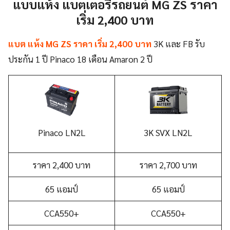
แบบแห้ง แบตเตอรี่รถยนต์ MG ZS ราคา
เริ่ม 2,400 บาท
แบต แห้ง MG ZS ราคา เริ่ม 2,400 บาท
3K และ FB รับ
ประกัน 1 ปี Pinaco 18 เดือน Amaron 2 ปี
Pinaco LN2L
3K SVX LN2L
ราคา 2,400 บาท
ราคา 2,700 บาท
65 แอมป์
65 แอมป์
CCA550+
CCA550+