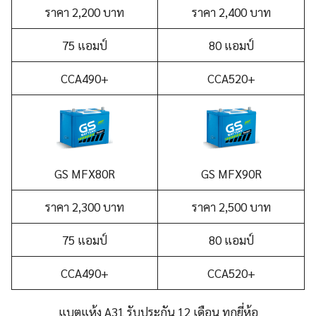
ราคา 2,200 บาท
ราคา 2,400 บาท
75 แอมป์
80 แอมป์
CCA490+
CCA520+
GS MFX80R
GS MFX90R
ราคา 2,300 บาท
ราคา 2,500 บาท
75 แอมป์
80 แอมป์
CCA490+
CCA520+
แบตแห้ง A31 รับประกัน 12 เดือน ทุกยี่ห้อ