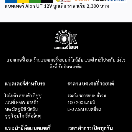
แบตเตอรี่ Aion UT 12V ลูกเล็ก ราคาเริ่ม 2,300 บาท
แบตเตอรี่โอเค ร้านแบตเตอรี่รถยนต์ ใกล้ฉัน แบตใหม่มีประกัน ส่งไว
ถึงที่ รับบัตรเครดิต
แบตเตอรี่สำหรับรถ
ราคาแบตเตอรี่
รถยนต์
โตโยต้า ฮอนด้า อีซูซุ
รถเก๋ง
รถกระบะ
ขั้วจม
เบนซ์ BMW มาสด้า
100-200 แอมป์
MG มิตซูบิชิ นิสสัน
EFB
AGM
แบตมือ2
ซูซูกิ ฮุนได ยี่ห้ออื่นๆ
แนะนำยี่ห้อแบตเตอรี่
เวลาทำการเปิดทุกวัน