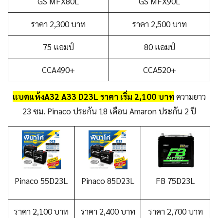
GS MFX80L
GS MFX90L
ราคา 2,300 บาท
ราคา 2,500 บาท
75 แอมป์
80 แอมป์
CCA490+
CCA520+
แบตแห้งA32 A33 D23L ราคา เริ่ม 2,100 บาท
ความยาว
23 ซม. Pinaco ประกัน 18 เดือน Amaron ประกัน 2 ปี
Pinaco 55D23L
Pinaco 85D23L
FB 75D23L
ราคา 2,100 บาท
ราคา 2,400 บาท
ราคา 2,700 บาท