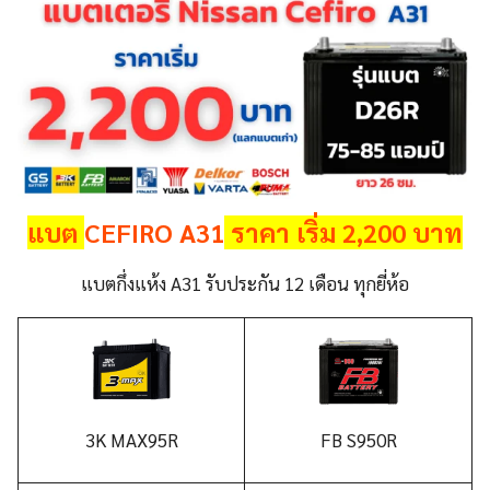
แบต
CEFIRO A31
ราคา เริ่ม 2,200 บาท
แบตกึ่งแห้ง A31 รับประกัน 12 เดือน ทุกยี่ห้อ
3K MAX95
R
FB
S950R