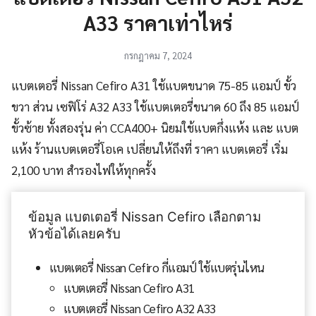
A33 ราคาเท่าไหร่
กรกฎาคม 7, 2024
แบตเตอรี่ Nissan Cefiro A31 ใช้แบตขนาด 75-85 แอมป์ ขั้ว
ขวา ส่วน เซฟิโร่ A32 A33 ใช้แบตเตอรี่ขนาด 60 ถึง 85 แอมป์
ขั้วซ้าย ทั้งสองรุ่น ค่า CCA400+ นิยมใช้แบตกึ่งแห้ง และ แบต
แห้ง ร้านแบตเตอรี่โอเค เปลี่ยนให้ถึงที่ ราคา แบตเตอรี่ เริ่ม
2,100 บาท สำรองไฟให้ทุกครั้ง
ข้อมูล แบตเตอรี่ Nissan Cefiro เลือกตาม
หัวข้อได้เลยครับ
แบตเตอรี่ Nissan Cefiro กี่แอมป์ ใช้แบตรุ่นไหน
แบตเตอรี่ Nissan Cefiro A31
แบตเตอรี่ Nissan Cefiro A32 A33