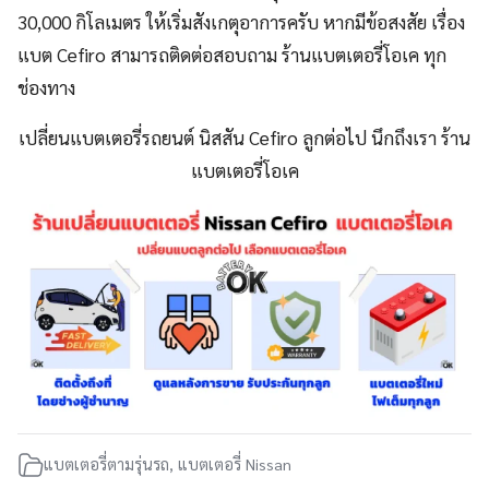
30,000 กิโลเมตร ให้เริ่มสังเกตุอาการครับ หากมีข้อสงสัย เรื่อง
แบต Cefiro สามารถติดต่อสอบถาม ร้านแบตเตอรี่โอเค ทุก
ช่องทาง
เปลี่ยนแบตเตอรี่รถยนต์ นิสสัน Cefiro ลูกต่อไป นึกถึงเรา ร้าน
แบตเตอรี่โอเค
แบตเตอรี่ตามรุ่นรถ
,
แบตเตอรี่ Nissan