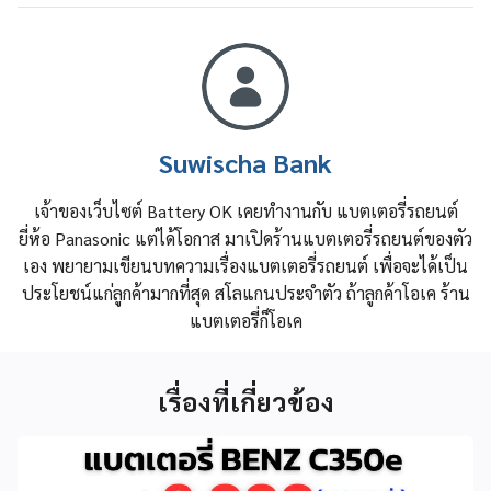
Suwischa Bank
เจ้าของเว็บไซต์ Battery OK เคยทำงานกับ แบตเตอรี่รถยนต์
ยี่ห้อ Panasonic แต่ได้โอกาส มาเปิดร้านแบตเตอรี่รถยนต์ของตัว
เอง พยายามเขียนบทความเรื่องแบตเตอรี่รถยนต์ เพื่อจะได้เป็น
ประโยชน์แก่ลูกค้ามากที่สุด สโลแกนประจำตัว ถ้าลูกค้าโอเค ร้าน
แบตเตอรี่ก็โอเค
เรื่องที่เกี่ยวข้อง