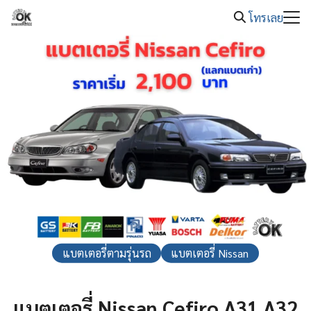
08.00 -
Skip
แบตเตอรี่รถยนต์หมด โทร. 089-326-2221
20.00
โทรเลย
to
Search
content
for:
แบตเตอรี่ตามรุ่นรถ
แบตเตอรี่ Nissan
แบตเตอรี่ Nissan Cefiro A31 A32