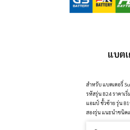
แบตเต
สำหรับ แบตเตอรี่ Su
รหัสรุ่น B24 ราคาเริ
แอมป์ ขั้วซ้าย รุ่น 
สองรุ่น แนะนำชนิดแห