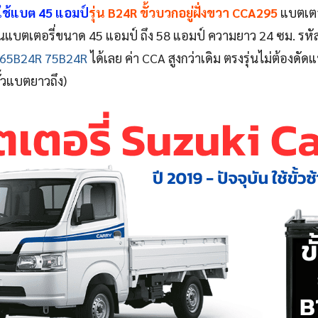
ใช้แบต 45 แอมป์
รุ่น B24R ขั้วบวกอยู่ฝั่งขวา CCA295
แบตเตอร
่ยนแบตเตอรี่ขนาด 45 แอมป์ ถึง 58 แอมป์ ความยาว 24 ซม. รหัส
 65B24R 75B24R
ได้เลย ค่า CCA สูงกว่าเดิม ตรงรุ่นไม่ต้องดัด
ั้วแบตยาวถึง)