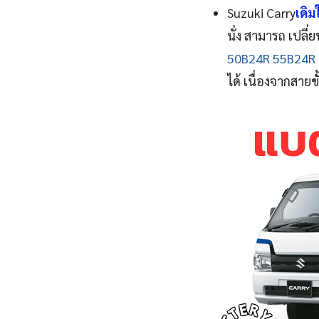
Suzuki Carry
เดิม
นั่ง สามารถ เปลี
50B24R 55B24R
ได้ เนื่องจากสายข