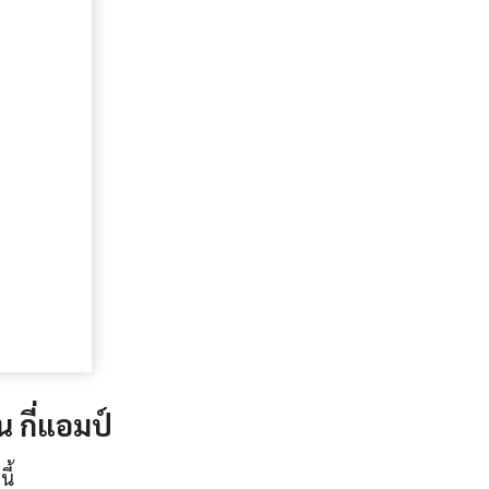
หน
กี่แอมป์
ี้