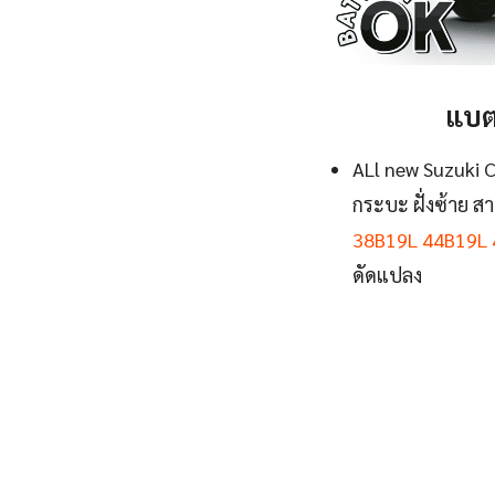
แบต
ALl new Suzuki C
กระบะ ฝั่งซ้าย ส
38B19L 44B19L 
ดัดแปลง