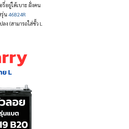
ี่อยู่ใต้เบาะ ฝั่งคน
รุ่น
46B24R
แปลง (สามารถใส่ขั้ว L