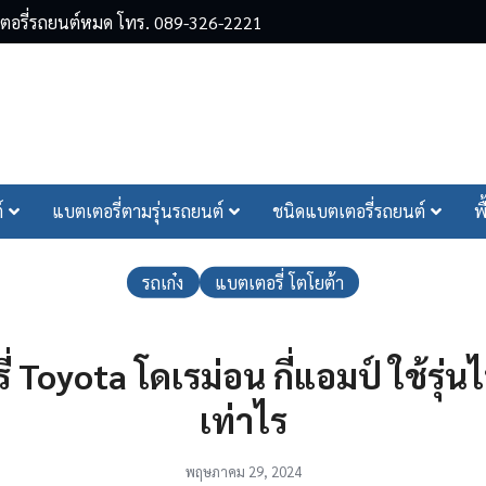
ตเตอรี่รถยนต์หมด โทร. 089-326-2221
arch
์
แบตเตอรี่ตามรุ่นรถยนต์
ชนิดแบตเตอรี่รถยนต์
พ
r:
รถเก๋ง
แบตเตอรี่ โตโยต้า
่ Toyota โดเรม่อน กี่แอมป์ ใช้รุ่
เท่าไร
พฤษภาคม 29, 2024