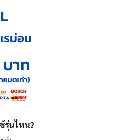
้รุ่นไหน?
าแล้ว