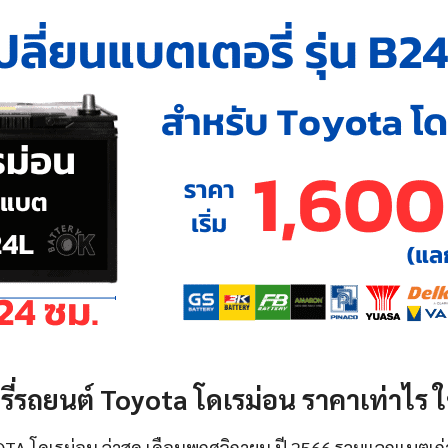
่รถยนต์ Toyota โดเรม่อน ราคาเท่าไร ใช
TA โดเรม่อน ล่าสุด เดือนพฤศจิกายน ปี 2566 รวมแลกแบตเก่