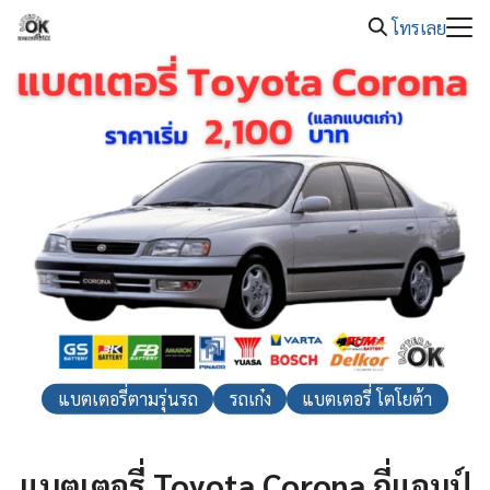
08.00 -
Skip
แบตเตอรี่รถยนต์หมด โทร. 089-326-2221
20.00
โทรเลย
to
Search
content
for:
แบตเตอรี่ตามรุ่นรถ
รถเก๋ง
แบตเตอรี่ โตโยต้า
แบตเตอรี่ Toyota Corona กี่แอมป์