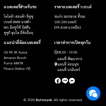
แบตเตอรี่สำหรับรถ
ราคาแบตเตอรี่
รถยนต์
โตโยต้า ฮอนด้า อีซูซุ
รถเก๋ง
รถกระบะ
ขั้วจม
เบนซ์ BMW มาสด้า
100-200 แอมป์
MG มิตซูบิชิ นิสสัน
EFB
AGM
แบตมือ2
ซูซูกิ ฮุนได ยี่ห้ออื่นๆ
แนะนำยี่ห้อแบตเตอรี่
เวลาทำการเปิดทุกวัน
GS
FB
3K
Yuasa
08.00 - 19.00
Amaron
Bosch
แผนที่ พัฒนาการ
Puma
VARTA
แผนที่ อ่อนนุช
Pinaco Delkor JYC
แผนที่ นวมินทร์
© 2026
Batteryok.
All rights reserved.