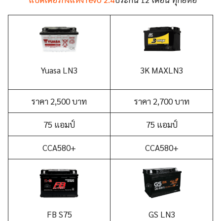
Yuasa LN3
3K MAXLN3
ราคา 2,500 บาท
ราคา 2,700 บาท
75 แอมป์
75 แอมป์
CCA580+
CCA580+
FB S75
GS LN3