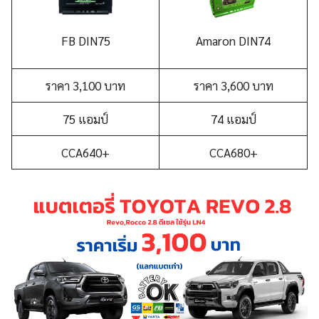
FB DIN75
Amaron DIN74
ราคา 3,100 บาท
ราคา 3,600 บาท
75 แอมป์
74 แอมป์
CCA640+
CCA680+