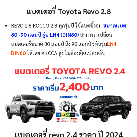
แบตเตอรี่ Toyota Revo 2.8
REVO 2.8 ROCCO 2.8 ทุกรุ่นปี ใช้แบตขั้วจม
ขนาดแบต
80 -90 แอมป์ รุ่น LN4 (DIN80)
สามารถ เปลี่ยน
แบตเตอรี่ขนาด 80 แอมป์ ถึง 90 แอมป์ รหัสรุ่น
LN4
DIN80
ได้เลย ค่า CCA สูง ไม่ต้องดัดแปลงครับ
แบตเตอรี่ revo 2.4 ราคา ปี 2024