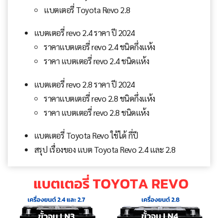
แบตเตอรี่ Toyota Revo 2.8
แบตเตอรี่ revo 2.4 ราคา ปี 2024
ราคาแบตเตอรี่ revo 2.4 ชนิดกึ่งแห้ง
ราคา แบตเตอรี่ revo 2.4 ชนิดแห้ง
แบตเตอรี่ revo 2.8 ราคา ปี 2024
ราคาแบตเตอรี่ revo 2.8 ชนิดกึ่งแห้ง
ราคา แบตเตอรี่ revo 2.8 ชนิดแห้ง
แบตเตอรี่ Toyota Revo ใช้ได้ กี่ปี
สรุป เรื่องของ แบต Toyota Revo 2.4 และ 2.8