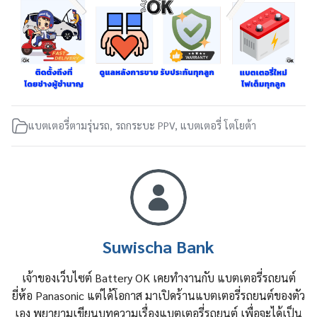
แบตเตอรี่ตามรุ่นรถ
,
รถกระบะ PPV
,
แบตเตอรี่ โตโยต้า
Suwischa Bank
เจ้าของเว็บไซต์ Battery OK เคยทำงานกับ แบตเตอรี่รถยนต์
ยี่ห้อ Panasonic แต่ได้โอกาส มาเปิดร้านแบตเตอรี่รถยนต์ของตัว
เอง พยายามเขียนบทความเรื่องแบตเตอรี่รถยนต์ เพื่อจะได้เป็น