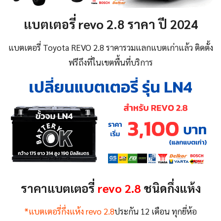
แบตเตอรี่ revo 2.8 ราคา ปี 2024
แบตเตอรี่ Toyota REVO 2.8 ราคารวมแลกแบตเก่าแล้ว ติดตั้ง
ฟรีถึงที่ในเขตพื้นที่บริการ
ราคาแบตเตอรี่
revo 2.8
ชนิดกึ่งแห้ง
*แบตเตอรี่กึ่งแห้ง revo 2.8
ประกัน 12 เดือน ทุกยี่ห้อ