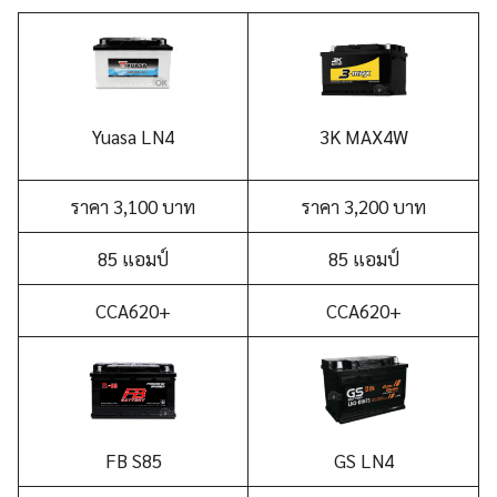
Yuasa LN4
3K MAX4W
ราคา 3,100 บาท
ราคา 3,200 บาท
85 แอมป์
85 แอมป์
CCA620+
CCA620+
FB S85
GS LN4