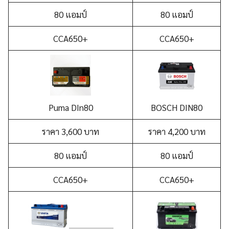
80 แอมป์
80 แอมป์
CCA650+
CCA650+
Puma DIn80
BOSCH DIN80
ราคา 3,600 บาท
ราคา 4,200 บาท
80 แอมป์
80 แอมป์
CCA650+
CCA650+