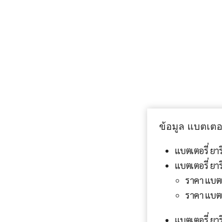
ข้อมูล แบตเตอร
แบตเตอรี่ ยาริ
แบตเตอรี่ ยาร
ราคา แบตเต
ราคา แบตเต
แบตเตอรี่ ยาริส