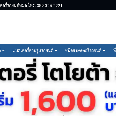
ตเตอรี่รถยนต์หมด โทร. 089-326-2221
arch
์
แบตเตอรี่ตามรุ่นรถยนต์
ชนิดแบตเตอรี่รถยนต์
พ
r: