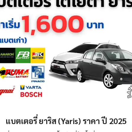
แบตเตอรี่ ยาริส (Yaris) ราคา ปี 2025