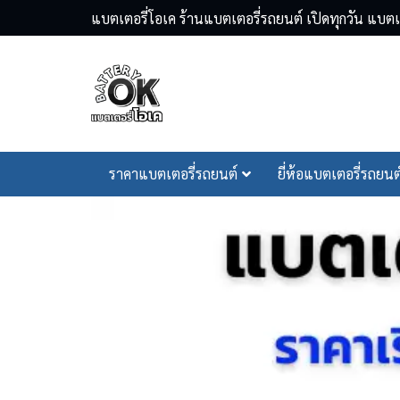
Skip
แบตเตอรี่โอเค ร้านแบตเตอรี่รถยนต์ เปิดทุกวัน แบ
to
content
Se
ราคาแบตเตอรี่รถยนต์
ยี่ห้อแบตเตอรี่รถยนต
fo