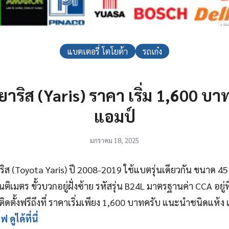
แบตเตอรี่ โตโยต้า
รถเก๋ง
ยาริส (Yaris) ราคา เริ่ม 1,600 บา
แอมป์
มกราคม 18, 2025
ริส (Toyota Yaris) ปี 2008-2019 ใช้แบตรุ่นเดียวกัน ขนาด 45
เมตร ขั้วบวกอยู่ฝั่งซ้าย รหัสรุ่น B24L มาตรฐานค่า CCA อยู่ที
ดตั้งฟรีถึงที่ ราคาเริ่มเพียง 1,600 บาทครับ แนะนำชนิดแห้ง แ
ดูได้ที่นี่