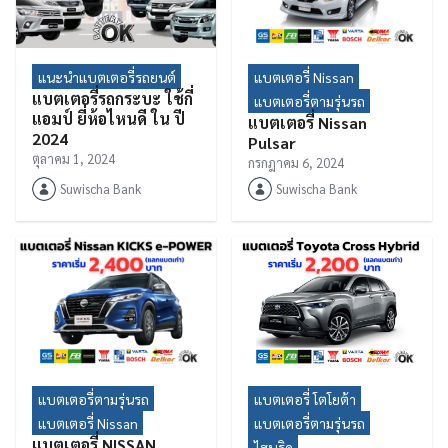
แนะนำแบตเตอรี่รถยนต์
แบตเตอรี่ Nissan
แบตเตอรี่รถกระบะ ใช้กี่
แบตเตอรี่ตามรุ่นรถ
แอมป์ ยี่ห้อไหนดี ใน ปี
แบตเตอรี่ Nissan
2024
Pulsar
ตุลาคม 1, 2024
กรกฎาคม 6, 2024
Suwischa Bank
Suwischa Bank
แบตเตอรี่ตามรุ่นรถ
แบตเตอรี่ โตโยต้า
แบตเตอรี่ Nissan
แบตเตอรี่ตามรุ่นรถ
แบตเตอรี่ NISSAN
ไฮบริด