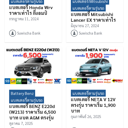
แบตเตอรี่ตามรุ่นรถ
แบตเตอรี่ Mitsubishi
แบตเตอรี่ Honda Wrv
แบตเตอรี่ตามรุ่นรถ
ราคาเท่าไร กี่แอมป์
แบตเตอรี่ Mitsubishi
กรกฎาคม 11, 2024
Lancer EX ราคาเท่าไร
มิถุนายน 27, 2024
Suwischa Bank
Suwischa Bank
Battery Benz
แบตเตอรี่ตามรุ่นรถ
แบตเตอรี่ NETA V 12V
แบตเตอรี่ตามรุ่นรถ
ตรงรุ่น ราคาเริ่ม 1,900
แบตเตอรี่ BENZ E220d
บาท
(W213) ราคาเริ่ม 6,500
กุมภาพันธ์ 26, 2025
บาท แบต AGM ตรงรุ่น
ตุลาคม 7, 2025