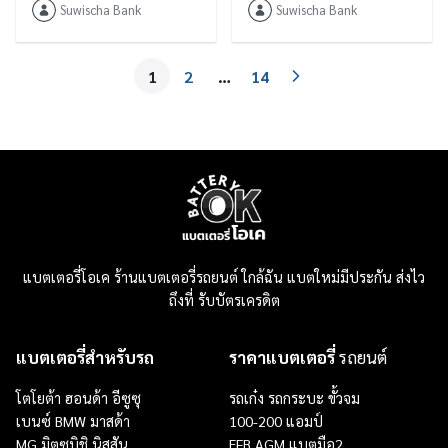
Suwischa Bank
Suwischa Bank
1
2
…
14
แบตเตอรี่โอเค ร้านแบตเตอรี่รถยนต์ ใกล้ฉัน แบตใหม่มีประกัน ส่งไว
ถึงที่ รับบัตรเครดิต
แบตเตอรี่สำหรับรถ
ราคาแบตเตอรี่
รถยนต์
โตโยต้า ฮอนด้า อีซูซุ
รถเก๋ง
รถกระบะ
ขั้วจม
เบนซ์ BMW มาสด้า
100-200 แอมป์
MG มิตซูบิชิ นิสสัน
EFB
AGM
แบตมือ2