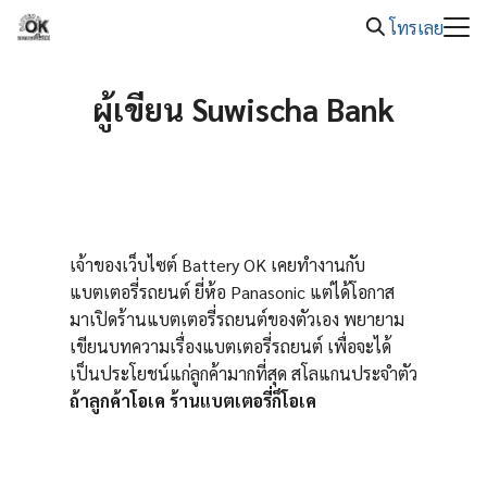
08.00 -
Skip
แบตเตอรี่รถยนต์หมด โทร. 089-326-2221
20.00
โทรเลย
to
Search
content
for:
ผู้เขียน Suwischa Bank
เจ้าของเว็บไซต์ Battery OK เคยทำงานกับ
แบตเตอรี่รถยนต์ ยี่ห้อ Panasonic แต่ได้โอกาส
มาเปิดร้านแบตเตอรี่รถยนต์ของตัวเอง พยายาม
เขียนบทความเรื่องแบตเตอรี่รถยนต์ เพื่อจะได้
เป็นประโยชน์แก่ลูกค้ามากที่สุด สโลแกนประจำตัว
ถ้าลูกค้าโอเค ร้านแบตเตอรี่ก็โอเค