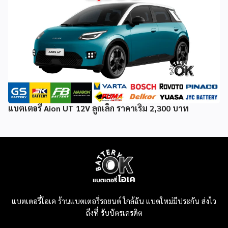
แบตเตอรี่ Aion UT 12V ลูกเล็ก ราคาเริ่ม 2,300 บาท
แบตเตอรี่โอเค ร้านแบตเตอรี่รถยนต์ ใกล้ฉัน แบตใหม่มีประกัน ส่งไว
ถึงที่ รับบัตรเครดิต