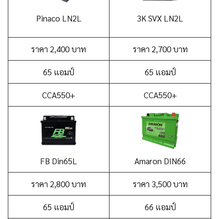
Pinaco LN2L
3K SVX LN2L
ราคา 2,400 บาท
ราคา 2,700 บาท
65 แอมป์
65 แอมป์
CCA550+
CCA550+
FB Din65L
A
maron DIN66
ราคา 2,800 บาท
ราคา 3,500 บาท
65 แอมป์
66 แอมป์