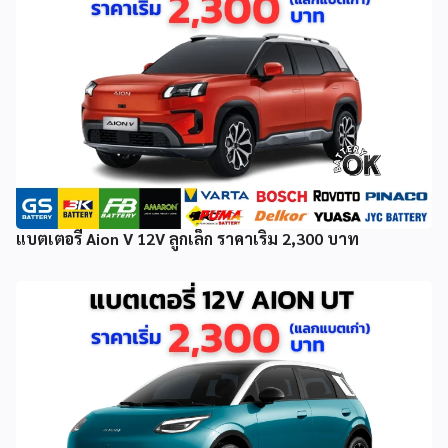
แบตเตอรี่ Aion V 12V ลูกเล็ก ราคาเริ่ม 2,300 บาท