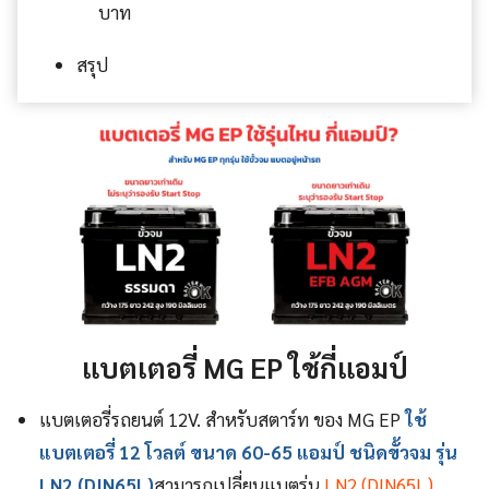
บาท
สรุป
แบตเตอรี่ MG EP ใช้กี่แอมป์
แบตเตอรี่รถยนต์ 12V. สำหรับสตาร์ท ของ MG EP
ใช้
แบตเตอรี่ 12 โวลต์ ขนาด 60-65 แอมป์ ชนิดขั้วจม รุ่น
LN2 (DIN65L)
สามารถเปลี่ยนแบตรุ่น
LN2 (DIN65L)