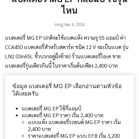
ไหน
กรกฎาคม 4, 2024
แบตเตอรี่ MG EP ปกติจะใช้แบตแห้ง ความจุ 55 แอมป์ ค่า
CCA450 แบตเตอรี่สำหรับสตาร์ท ชนิด 12 V จะเป็นแบต รุ่น
LN2 (Din65L ขั้วบวกอยู่ฝั่งซ้าย) ร้านแบตเตอรี่โอเค ขาย
แบตเตอรี่รุ่นเดียวกันนี้ ในราคาเริ่มต้นเพียง 2,400 บาท
ข้อมูล แบตเตอรี่ MG EP เลือกอ่านตามหัวข้อ
ได้เลยครับ
แบตเตอรี่ MG EP ใช้กี่แอมป์
แบตเตอรี่ MG EP ราคา เริ่ม 2,400 บาท
แบบแห้ง แบตเตอรี่รถยนต์ MG EP ราคา เริ่ม
2,400 บาท
ราคาแบตเตอรี่ MG EP แบบ EFB เริ่ม 3,200