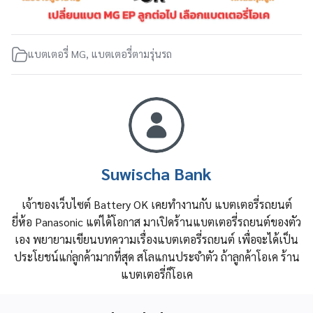
แบตเตอรี่ MG
,
แบตเตอรี่ตามรุ่นรถ
Suwischa Bank
เจ้าของเว็บไซต์ Battery OK เคยทำงานกับ แบตเตอรี่รถยนต์
ยี่ห้อ Panasonic แต่ได้โอกาส มาเปิดร้านแบตเตอรี่รถยนต์ของตัว
เอง พยายามเขียนบทความเรื่องแบตเตอรี่รถยนต์ เพื่อจะได้เป็น
ประโยชน์แก่ลูกค้ามากที่สุด สโลแกนประจำตัว ถ้าลูกค้าโอเค ร้าน
แบตเตอรี่ก็โอเค