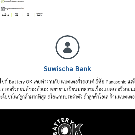
Suwischa Bank
บไซต์ Battery OK เคยทำงานกับ แบตเตอรี่รถยนต์ ยี่ห้อ Panasonic แต่
บตเตอรี่รถยนต์ของตัวเอง พยายามเขียนบทความเรื่องแบตเตอรี่รถยนต์ 
ะโยชน์แก่ลูกค้ามากที่สุด สโลแกนประจำตัว ถ้าลูกค้าโอเค ร้านแบตเตอรี