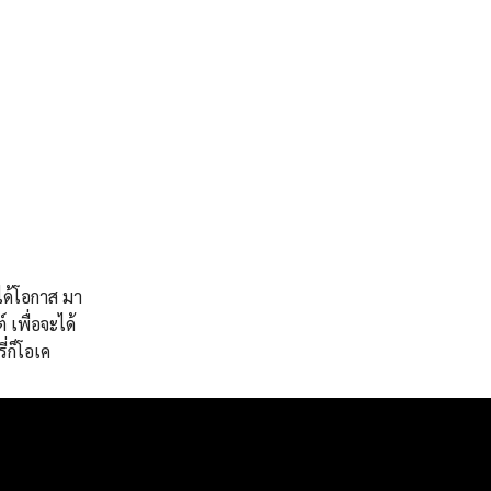
ได้โอกาส มา
เพื่อจะได้
่ก็โอเค