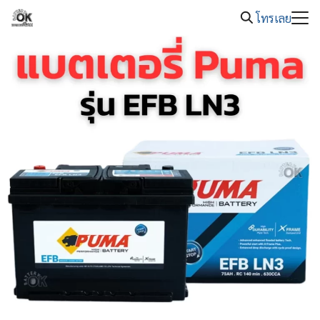
08.00 -
Skip
แบตเตอรี่รถยนต์หมด โทร. 089-326-2221
20.00
โทรเลย
to
Search
content
for: