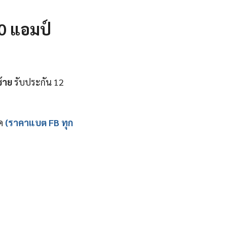
0 แอมป์
ซ้าย
รับประกัน 12
เค
(ราคาแบต FB ทุก