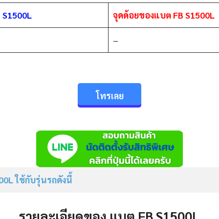
B S1500L
จุดด้อยของแบต FB S1500L
–
โทรเลย
00L
ใช้กับรุ่นรถดังนี้
รายละเอียดของ แบต FB S1500L