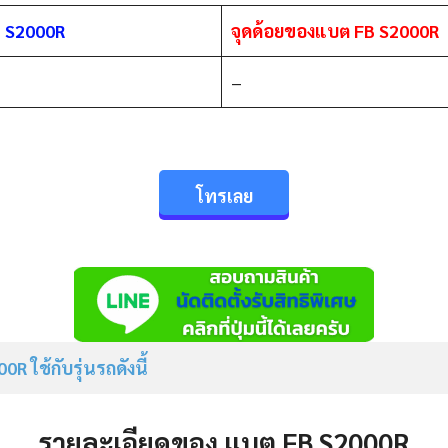
B S2000R
จุดด้อยของแบต FB S2000R
–
โทรเลย
000R
ใช้กับรุ่นรถดังนี้
รายละเอียดของ แบต FB S2000R