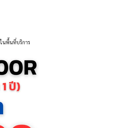
นพื้นที่บริการ