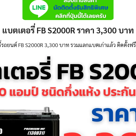
แบตเตอรี่ FB S2000R ราคา 3,300 บาท
รถยนต์ FB S2000R 3,300 บาท รวมแลกแบตเก่าแล้ว ติดตั้งฟรีใ