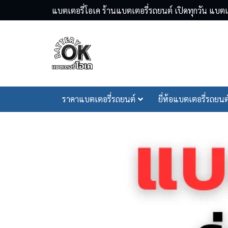
Skip
แบตเตอรี่โอเค ร้านแบตเตอรี่รถยนต์ เปิดทุกวัน แบ
to
content
Se
ราคาแบตเตอรี่รถยนต์
ยี่ห้อแบตเตอรี่รถยนต
fo