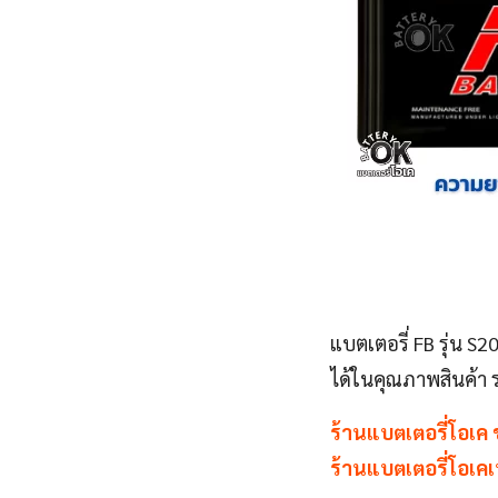
แบตเตอรี่ FB รุ่น S
ได้ในคุณภาพสินค้า 
ร้านแบตเตอรี่โอเค 
ร้านแบตเตอรี่โอเคเท