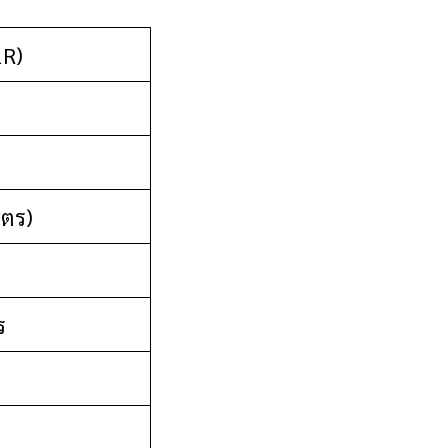
1R)
มตร)
ร