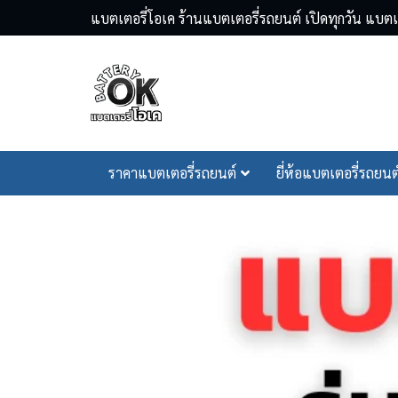
Skip
แบตเตอรี่โอเค ร้านแบตเตอรี่รถยนต์ เปิดทุกวัน แบ
to
content
Se
ราคาแบตเตอรี่รถยนต์
ยี่ห้อแบตเตอรี่รถยนต
fo