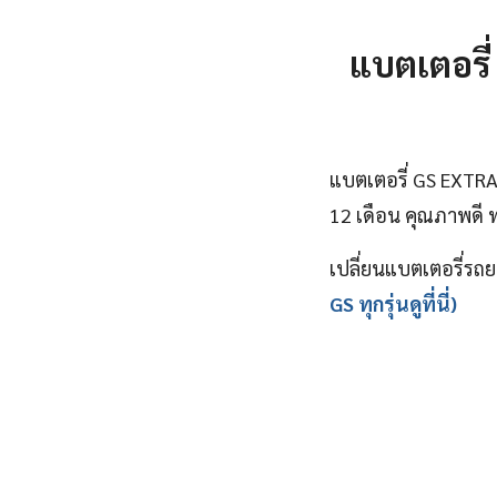
แบตเตอรี
แบตเตอรี่ GS EXTR
12 เดือน คุณภาพดี ทน
เปลี่ยนแบตเตอรี่รถ
GS ทุกรุ่นดูที่นี่)