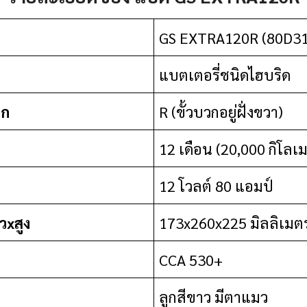
GS EXTRA120R (80D3
แบตเตอรี่ชนิดไฮบริด
วก
R (ขั้วบวกอยู่ฝั่งขวา)
12 เดือน (20,000 กิโลเ
12 โวลต์ 80 แอมป์
วxสูง
173x260x225 มิลลิเมต
CCA 530+
ลูกสีขาว มีตาแมว