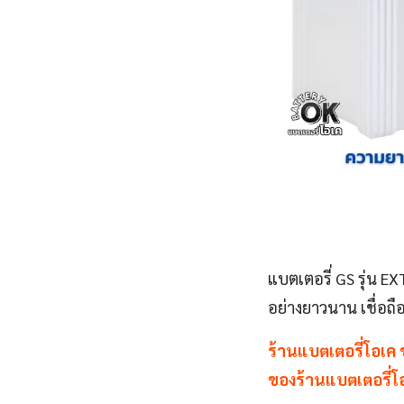
แบตเตอรี่ GS รุ่น E
อย่างยาวนาน เชื่อถ
ร้านแบตเตอรี่โอเค 
ของร้านแบตเตอรี่โอ