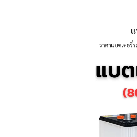
แ
ราคาแบตเตอรี่รถ