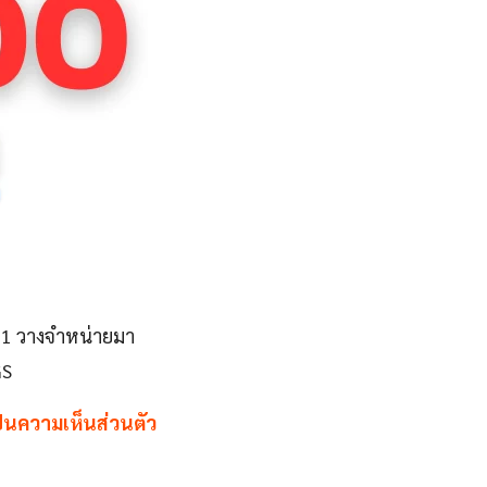
บ 1 วางจำหน่ายมา
GS
ป็นความเห็นส่วนตัว