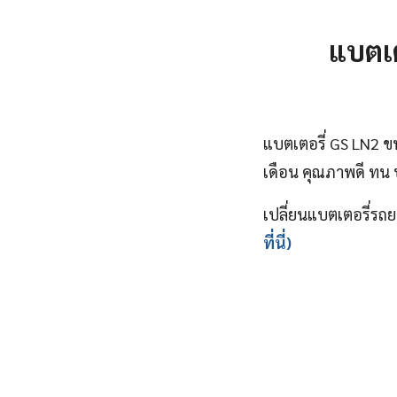
แบตเต
แบตเตอรี่ GS LN2 ข
เดือน คุณภาพดี ทน ปร
เปลี่ยนแบตเตอรี่รถย
ที่นี่)