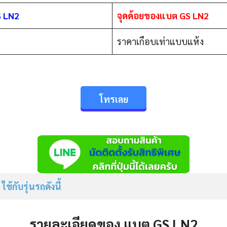
S LN2
จุดด้อยของแบต GS LN2
ราคาเกือบเท่าแบบแห้ง
โทรเลย
ใช้กับรุ่นรถดังนี้
รายละเอียดของ แบต GS LN2