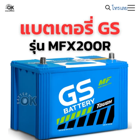
08.00 -
Skip
แบตเตอรี่รถยนต์หมด โทร. 089-326-2221
20.00
โทรเลย
to
Search
content
for: