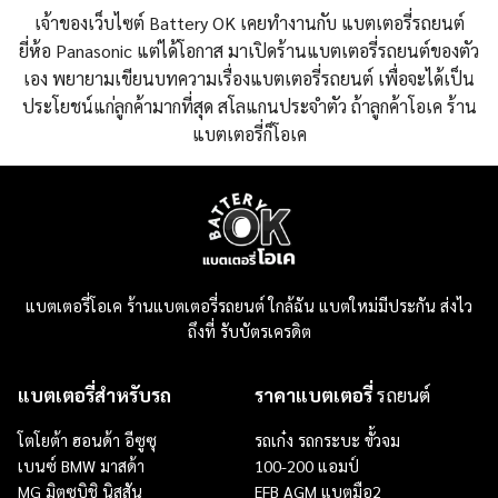
เจ้าของเว็บไซต์ Battery OK เคยทำงานกับ แบตเตอรี่รถยนต์
ยี่ห้อ Panasonic แต่ได้โอกาส มาเปิดร้านแบตเตอรี่รถยนต์ของตัว
เอง พยายามเขียนบทความเรื่องแบตเตอรี่รถยนต์ เพื่อจะได้เป็น
ประโยชน์แก่ลูกค้ามากที่สุด สโลแกนประจำตัว ถ้าลูกค้าโอเค ร้าน
แบตเตอรี่ก็โอเค
แบตเตอรี่โอเค ร้านแบตเตอรี่รถยนต์ ใกล้ฉัน แบตใหม่มีประกัน ส่งไว
ถึงที่ รับบัตรเครดิต
แบตเตอรี่สำหรับรถ
ราคาแบตเตอรี่
รถยนต์
โตโยต้า ฮอนด้า อีซูซุ
รถเก๋ง
รถกระบะ
ขั้วจม
เบนซ์ BMW มาสด้า
100-200 แอมป์
MG มิตซูบิชิ นิสสัน
EFB
AGM
แบตมือ2