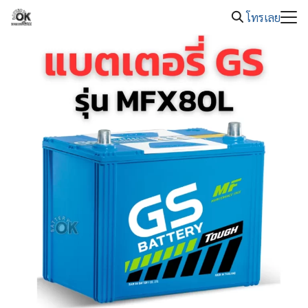
08.00 -
Skip
แบตเตอรี่รถยนต์หมด โทร. 089-326-2221
20.00
โทรเลย
to
Search
content
for: