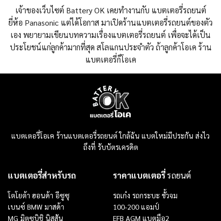
เจ้าของเว็บไซต์ Battery OK เคยทำงานกับ แบตเตอรี่รถยนต์
ยี่ห้อ Panasonic แต่ได้โอกาส มาเปิดร้านแบตเตอรี่รถยนต์ของตัว
เอง พยายามเขียนบทความเรื่องแบตเตอรี่รถยนต์ เพื่อจะได้เป็น
ประโยชน์แก่ลูกค้ามากที่สุด สโลแกนประจำตัว ถ้าลูกค้าโอเค ร้าน
แบตเตอรี่ก็โอเค
แบตเตอรี่โอเค ร้านแบตเตอรี่รถยนต์ ใกล้ฉัน แบตใหม่มีประกัน ส่งไว
ถึงที่ รับบัตรเครดิต
แบตเตอรี่สำหรับรถ
ราคาแบตเตอรี่
รถยนต์
โตโยต้า ฮอนด้า อีซูซุ
รถเก๋ง
รถกระบะ
ขั้วจม
เบนซ์ BMW มาสด้า
100-200 แอมป์
MG มิตซูบิชิ นิสสัน
EFB
AGM
แบตมือ2