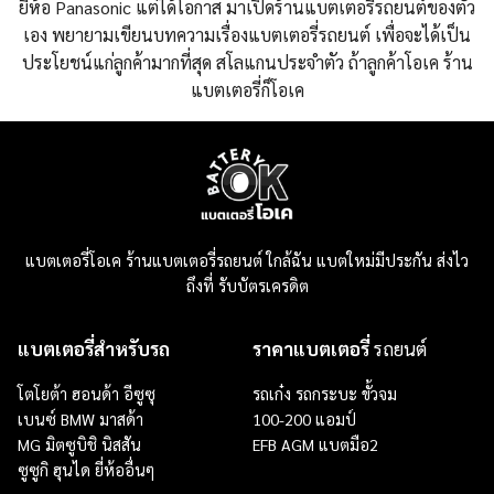
ยี่ห้อ Panasonic แต่ได้โอกาส มาเปิดร้านแบตเตอรี่รถยนต์ของตัว
เอง พยายามเขียนบทความเรื่องแบตเตอรี่รถยนต์ เพื่อจะได้เป็น
ประโยชน์แก่ลูกค้ามากที่สุด สโลแกนประจำตัว ถ้าลูกค้าโอเค ร้าน
แบตเตอรี่ก็โอเค
แบตเตอรี่โอเค ร้านแบตเตอรี่รถยนต์ ใกล้ฉัน แบตใหม่มีประกัน ส่งไว
ถึงที่ รับบัตรเครดิต
แบตเตอรี่สำหรับรถ
ราคาแบตเตอรี่
รถยนต์
โตโยต้า ฮอนด้า อีซูซุ
รถเก๋ง
รถกระบะ
ขั้วจม
เบนซ์ BMW มาสด้า
100-200 แอมป์
MG มิตซูบิชิ นิสสัน
EFB
AGM
แบตมือ2
ซูซูกิ ฮุนได ยี่ห้ออื่นๆ