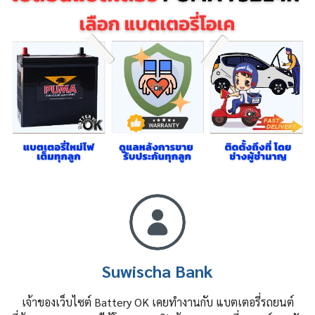
Suwischa Bank
เจ้าของเว็บไซต์ Battery OK เคยทำงานกับ แบตเตอรี่รถยนต์