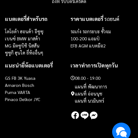
ถึงที่ รับบัตรเครดิต
แบตเตอรี่สำหรับรถ
ราคาแบตเตอรี่
รถยนต์
โตโยต้า ฮอนด้า อีซูซุ
รถเก๋ง
รถกระบะ
ขั้วจม
เบนซ์ BMW มาสด้า
100-200 แอมป์
MG มิตซูบิชิ นิสสัน
EFB
AGM
แบตมือ2
ซูซูกิ ฮุนได ยี่ห้ออื่นๆ
แนะนำยี่ห้อแบตเตอรี่
เวลาทำการเปิดทุกวัน
GS
FB
3K
Yuasa
08.00 - 19.00
Amaron
Bosch
แผนที่ พัฒนาการ
Puma
VARTA
แผนที่ อ่อนนุช
Pinaco Delkor JYC
แผนที่ นวมินทร์