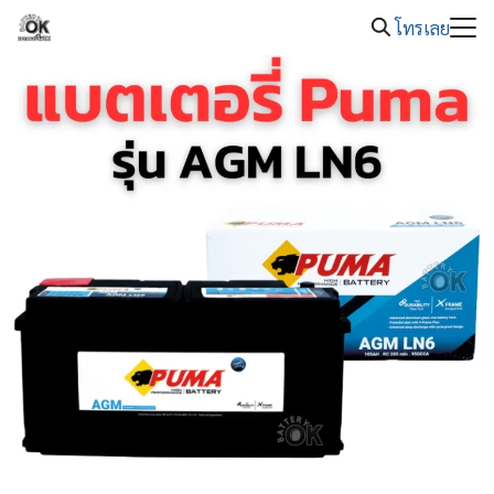
08.00 -
Skip
แบตเตอรี่รถยนต์หมด โทร. 089-326-2221
20.00
โทรเลย
to
Search
content
for: