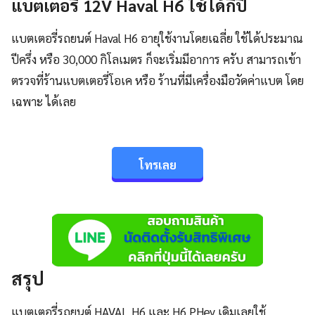
แบตเตอรี่ 12V Haval H6 ใช้ได้กี่ปี
แบตเตอรี่รถยนต์ Haval H6 อายุใช้งานโดยเฉลี่ย ใช้ได้ประมาณ
ปีครึ่ง หรือ 30,000 กิโลเมตร ก็จะเริ่มมีอาการ ครับ สามารถเข้า
ตรวจที่ร้านแบตเตอรี่โอเค หรือ ร้านที่มีเครื่องมือวัดค่าแบต โดย
เฉพาะ ได้เลย
โทรเลย
สรุป
แบตเตอรี่รถยนต์ HAVAL H6 และ H6 PHev เดิมเลยใช้