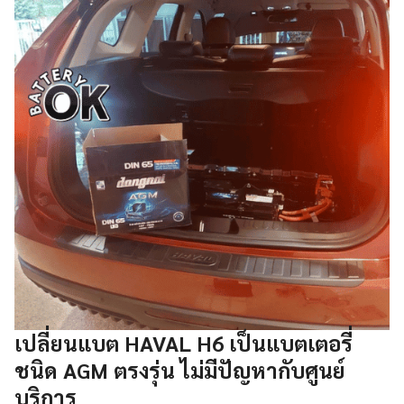
เปลี่ยนแบต HAVAL H6 เป็นแบตเตอรี่
ชนิด AGM ตรงรุ่น ไม่มีปัญหากับศูนย์
บริการ