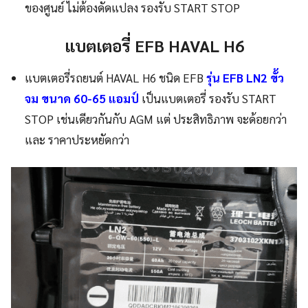
ของศูนย์ ไม่ต้องดัดแปลง รองรับ START STOP
แบตเตอรี่ EFB HAVAL H6
แบตเตอรี่รถยนต์ HAVAL H6 ชนิด EFB
รุ่น EFB LN2 ขั้ว
จม ขนาด 60-65 แอมป์
เป็นแบตเตอรี่ รองรับ START
STOP เช่นเดียวกันกับ AGM แต่ ประสิทธิภาพ จะด้อยกว่า
และ ราคาประหยัดกว่า