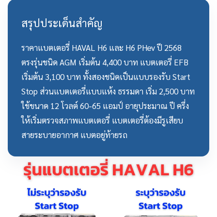
สรุปประเด็นสำคัญ
ราคาแบตเตอรี่ HAVAL H6 และ H6 PHev ปี 2568
ตรงรุ่นชนิด AGM เริ่มต้น 4,400 บาท แบตเตอรี่ EFB
เริ่มต้น 3,100 บาท ทั้งสองชนิดเป็นแบบรองรับ Start
Stop ส่วนแบตเตอรี่แบบแห้ง ธรรมดา เริ่ม 2,500 บาท
ใช้ขนาด 12 โวลต์ 60-65 แอมป์ อายุประมาณ ปี ครึ่ง
ให้เริ่มตรวจสภาพแบตเตอรี่ แบตเตอรี่ต้องมีรูเสียบ
สายระบายอากาศ แบตอยู่ท้ายรถ