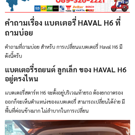
คำถามเรื่อง แบตเตอรี่ HAVAL H6 ที่
ถามบ่อย
คำถามที่ถามบ่อย สำหรับ การเปลี่ยนแบตเตอรี่ Haval H6 มี
ดังนี้ครับ
แบตเตอรี่รถยนต์ ลูกเล็ก ของ HAVAL H6
อยู่ตรงไหน
แบตเตอรี่สตาร์ท H6 จะตั้งอยู่บริเวณท้ายรถ ต้องยกถาดรอง
ออกก็จะเห็นตำแหน่งของแบตเตอรี่ สามารถเปลี่ยนได้ง่าย มี
พื้นที่ค่อนข้างมาก ไม่ลำบากในการเปลี่ยน