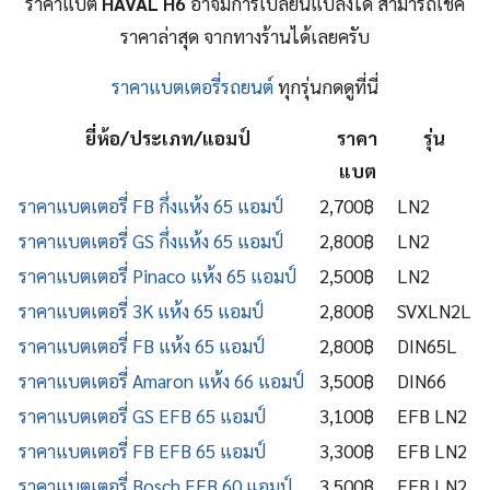
ราคาแบต
HAVAL H6
อาจมีการเปลี่ยนแปลงได้ สามารถเช็ค
ราคาล่าสุด จากทางร้านได้เลยครับ
ราคาแบตเตอรี่รถยนต์
ทุกรุ่นกดดูที่นี่
ยี่ห้อ/ประเภท/แอมป์
ราคา
รุ่น
แบต
ราคาแบตเตอรี่ FB กึ่งแห้ง 65 แอมป์
2,700฿
LN2
ราคาแบตเตอรี่ GS กึ่งแห้ง 65 แอมป์
2,800฿
LN2
ราคาแบตเตอรี่ Pinaco แห้ง 65 แอมป์
2,500฿
LN2
ราคาแบตเตอรี่ 3K แห้ง 65 แอมป์
2,800฿
SVXLN2L
ราคาแบตเตอรี่ FB แห้ง 65 แอมป์
2,800฿
DIN65L
ราคาแบตเตอรี่ Amaron แห้ง 66 แอมป์
3,500฿
DIN66
ราคาแบตเตอรี่ GS EFB 65 แอมป์
3,100฿
EFB LN2
ราคาแบตเตอรี่ FB EFB 65 แอมป์
3,300฿
EFB LN2
ราคาแบตเตอรี่ Bosch EFB 60 แอมป์
3,500฿
EFB LN2