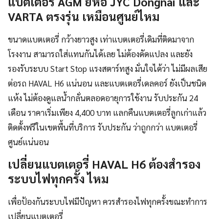
แบตเตอรี่ AGM ยี่ห้อ JYC Dongnai และ
VARTA ตรงรุ่น เหมือนศูนย์ไหม
ขนาดแบตเตอรี่ กว้างยาวสูง เท่าแบตเตอรี่เดิมที่ติดมาจาก
โรงงาน สามารถใส่แทนกันได้เลย ไม่ต้องดัดแปลง และยัง
รองรับระบบ Start Stop แรงสตาร์ทสูง มั่นใจได้ว่า ไม่มีผลเสีย
ต่อรถ HAVAL H6 แน่นอน และแบตเตอรี่เดลคอร์ ยังเป็นชนิด
แห้ง ไม่ต้องดูแลน้ำกลั่นตลอดอายุการใช้งาน รับประกัน 24
เดือน ราคาเริ่มเพียง 4,400 บาท แลกคืนแบตเตอรี่ลูกเก่าแล้ว
ติดตั้งฟรีในเขตพื้นที่บริการ รับประกัน ว่าถูกกว่า แบตเตอรี่
ศูนย์แน่นอน
เปลี่ยนแบตเตอรี่ HAVAL H6 ต้องสำรอง
ระบบไฟทุกครั้ง ไหม
เพื่อป้องกันระบบไฟมีปัญหา ควรสำรองไฟทุกครั้งขณะทำการ
เปลี่ยนแบตเตอรี่