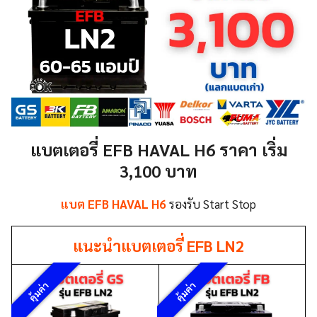
แบตเตอรี่ EFB HAVAL H6 ราคา เริ่ม
3,100 บาท
แบต EFB HAVAL H6
รองรับ Start Stop
แนะนำแบตเตอรี่ EFB LN2
คุ้มค่า
คุ้มค่า